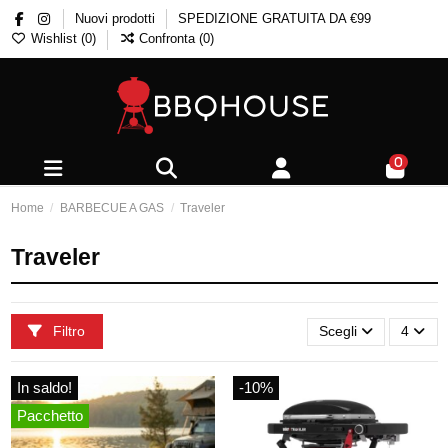
Nuovi prodotti
SPEDIZIONE GRATUITA DA €99
Wishlist (
0
)
Confronta (
0
)
0
Home
BARBECUE A GAS
Traveler
Traveler
Filtro
Scegli
4
In saldo!
-10%
Pacchetto