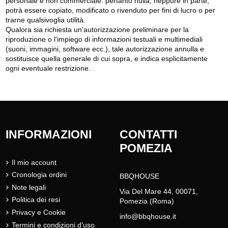
personale e non commerciale: pertanto nulla, neppure in parte,
potrà essere copiato, modificato o rivenduto per fini di lucro o per
trarne qualsivoglia utilità.
Qualora sia richiesta un'autorizzazione preliminare per la
riproduzione o l'impiego di informazioni testuali e multimediali
(suoni, immagini, software ecc.), tale autorizzazione annulla e
sostituisce quella generale di cui sopra, e indica esplicitamente
ogni eventuale restrizione.
INFORMAZIONI
CONTATTI
POMEZIA
Il mio account
Cronologia ordini
BBQHOUSE
Note legali
Via Del Mare 44, 00071,
Politica dei resi
Pomezia (Roma)
Privacy e Cookie
info@bbqhouse.it
Termini e condizioni d'uso