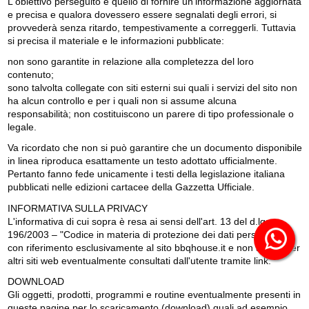
L'obiettivo perseguito è quello di fornire un'informazione aggiornata
e precisa e qualora dovessero essere segnalati degli errori, si
provvederà senza ritardo, tempestivamente a correggerli. Tuttavia
si precisa il materiale e le informazioni pubblicate:
non sono garantite in relazione alla completezza del loro
contenuto;
sono talvolta collegate con siti esterni sui quali i servizi del sito non
ha alcun controllo e per i quali non si assume alcuna
responsabilità; non costituiscono un parere di tipo professionale o
legale.
Va ricordato che non si può garantire che un documento disponibile
in linea riproduca esattamente un testo adottato ufficialmente.
Pertanto fanno fede unicamente i testi della legislazione italiana
pubblicati nelle edizioni cartacee della Gazzetta Ufficiale.
INFORMATIVA SULLA PRIVACY
L'informativa di cui sopra è resa ai sensi dell'art. 13 del d.lgs. n.
196/2003 – "Codice in materia di protezione dei dati personali" e
con riferimento esclusivamente al sito bbqhouse.it e non anche per
altri siti web eventualmente consultati dall'utente tramite link.
DOWNLOAD
Gli oggetti, prodotti, programmi e routine eventualmente presenti in
queste pagine per lo scaricamento (download) quali ad esempio