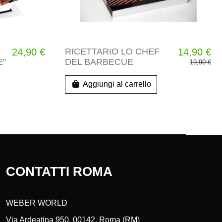
24,90 €
RICETTARIO LO CHEF
14,90 €
E"
DEL BARBECUE
19,90 €
Aggiungi al carrello
CONTATTI ROMA
WEBER WORLD
Via Ardeatina 950, 00142, Roma (RM)