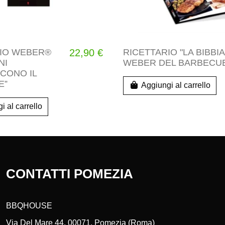
RIO WEBER®
22,90 €
RICETTARIO "LA BIBBIA
NI
WEBER DEL BARBECU
CONO IL
E”
Aggiungi al carrello
i al carrello
CONTATTI POMEZIA
BBQHOUSE
Via Del Mare 44, 00071, Pomezia (Roma)