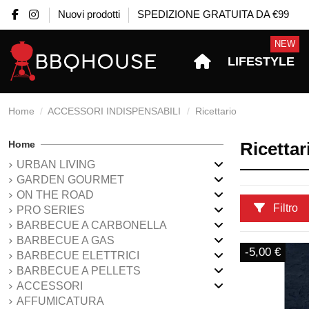
Nuovi prodotti
SPEDIZIONE GRATUITA DA €99
NEW
LIFESTYLE
Home
ACCESSORI INDISPENSABILI
Ricettario
Home
Ricettar
URBAN LIVING
GARDEN GOURMET
ON THE ROAD
Filtro
PRO SERIES
BARBECUE A CARBONELLA
BARBECUE A GAS
-5,00 €
BARBECUE ELETTRICI
BARBECUE A PELLETS
ACCESSORI
AFFUMICATURA