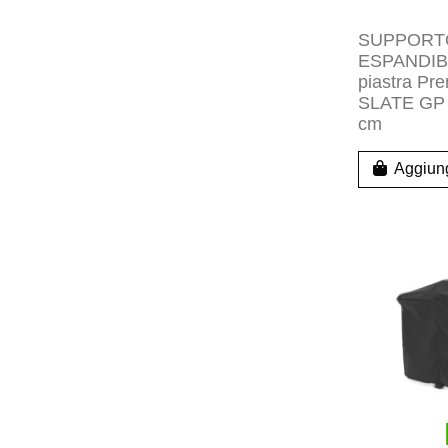
SUPPORT
ESPANDIBI
piastra P
SLATE GP 
cm
Aggiung