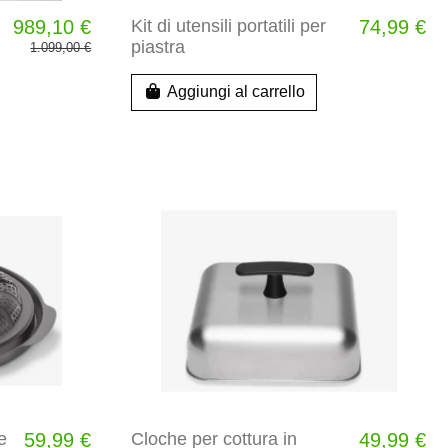
989,10 €
Kit di utensili portatili per
74,99 €
piastra
1.099,00 €
Aggiungi al carrello
e
59,99 €
Cloche per cottura in
49,99 €