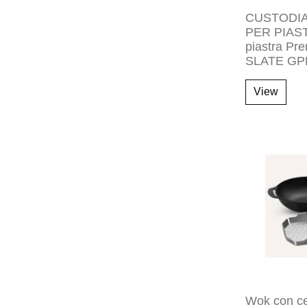
CUSTODI
PER PIAST
piastra Pr
SLATE GPD
View
Wok con ces