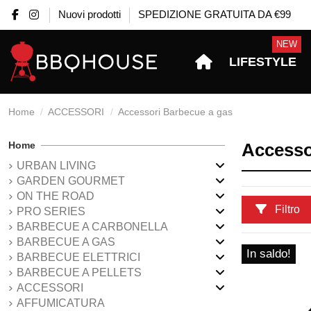
Nuovi prodotti
SPEDIZIONE GRATUITA DA €99
NEW
LIFESTYLE
Home
ACCESSORI
Accessori Barbecue a gas
Home
Accesso
URBAN LIVING
GARDEN GOURMET
ON THE ROAD
Filtro
PRO SERIES
BARBECUE A CARBONELLA
BARBECUE A GAS
In saldo!
BARBECUE ELETTRICI
BARBECUE A PELLETS
ACCESSORI
AFFUMICATURA