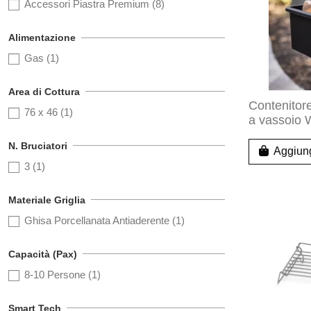
Accessori Piastra Premium
(8)
Alimentazione
Gas
(1)
Area di Cottura
Contenitor
76 x 46
(1)
a vassoio
N. Bruciatori
Aggiung
3
(1)
Materiale Griglia
Ghisa Porcellanata Antiaderente
(1)
Capacità (Pax)
8-10 Persone
(1)
Smart Tech