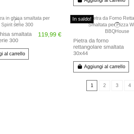
Aggiungi al carrello
In saldo!
ghisa smaltata
119,99 €
serie 300
Pietra da forno
rettangolare smaltata
30x44
i al carrello
Aggiungi al carrello
1
2
3
4