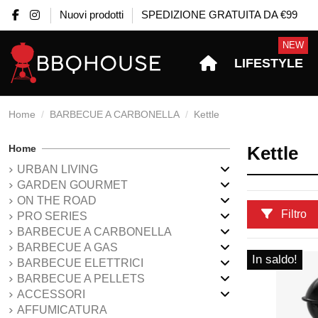
Nuovi prodotti
SPEDIZIONE GRATUITA DA €99
NEW
LIFESTYLE
Home
BARBECUE A CARBONELLA
Kettle
Home
Kettle
URBAN LIVING
GARDEN GOURMET
ON THE ROAD
Filtro
PRO SERIES
BARBECUE A CARBONELLA
BARBECUE A GAS
In saldo!
BARBECUE ELETTRICI
BARBECUE A PELLETS
ACCESSORI
AFFUMICATURA