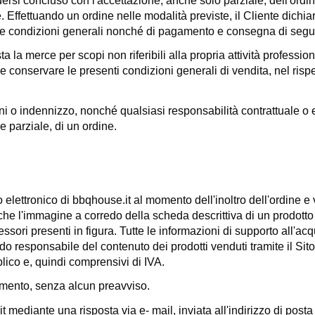
ndersi concluso con l'accettazione, anche solo parziale, dell'ordin
Effettuando un ordine nelle modalità previste, il Cliente dichiara 
le condizioni generali nonché di pagamento e consegna di seguit
 la merce per scopi non riferibili alla propria attività professi
onservare le presenti condizioni generali di vendita, nel rispet
ni o indennizzo, nonché qualsiasi responsabilità contrattuale o 
 parziale, di un ordine.
o elettronico di
bbqhouse.it
al momento dell'inoltro dell'ordine e 
 che l'immagine a corredo della scheda descrittiva di un prodott
ccessori presenti in figura. Tutte le informazioni di supporto all
o responsabile del contenuto dei prodotti venduti tramite il Sito
blico e, quindi comprensivi di IVA.
 momento, senza alcun preavviso.
it
mediante una risposta via e- mail, inviata all'indirizzo di pos