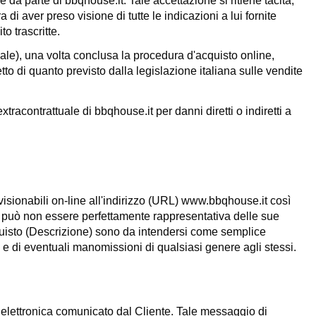
e da parte di bbqhouse.it. Tale accettazione si ritiene tacita,
di aver preso visione di tutte le indicazioni a lui fornite
o trascritte.
onale), una volta conclusa la procedura d'acquisto online,
to di quanto previsto dalla legislazione italiana sulle vendite
extracontrattuale di
bbqhouse.it
per danni diretti o indiretti a
visionabili on-line all'indirizzo (URL)
www.
bbqhouse.it
così
o può non essere perfettamente rappresentativa delle sue
'acquisto (Descrizione) sono da intendersi come semplice
 e di eventuali manomissioni di qualsiasi genere agli stessi.
ta elettronica comunicato dal Cliente. Tale messaggio di