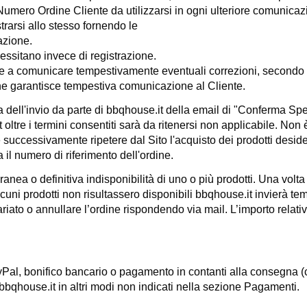
 Numero Ordine Cliente
da utilizzarsi in ogni ulteriore comunic
trarsi allo stesso fornendo le
azione.
ecessitano invece di registrazione.
za e a comunicare tempestivamente eventuali correzioni, secondo 
e garantisce tempestiva comunicazione al Cliente.
a dell'invio da parte di
bbqhouse.it
della email di "Conferma Spedi
t
oltre i termini consentiti sarà da ritenersi non applicabile. Non 
 e successivamente ripetere dal Sito l'acquisto dei prodotti desid
il numero di riferimento dell'ordine.
ea o definitiva indisponibilità di uno o più prodotti. Una volta
alcuni prodotti non risultassero disponibili
bbqhouse.it
invierà te
riato o annullare l’ordine rispondendo via mail. L’importo relati
PayPal, bonifico bancario o pagamento in contanti alla consegna 
bbqhouse.it
in altri modi non indicati nella sezione Pagamenti.