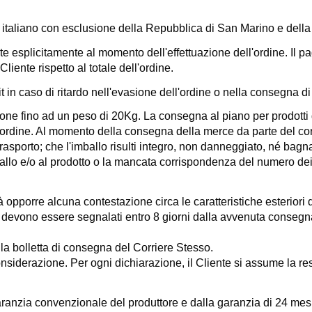
o italiano con esclusione della Repubblica di San Marino e della 
te esplicitamente al momento dell'effettuazione dell'ordine. Il p
 Cliente rispetto al totale dell'ordine.
t
in caso di ritardo nell'evasione dell'ordine o nella consegna di
one fino ad un peso di 20Kg. La consegna al piano per prodotti d
'ordine. Al momento della consegna della merce da parte del corrie
sporto; che l'imballo risulti integro, non danneggiato, né bagn
mballo e/o al prodotto o la mancata corrispondenza del numero de
à opporre alcuna contestazione circa le caratteristiche esteriori 
uti devono essere segnalati entro 8 giorni dalla avvenuta conse
sulla bolletta di consegna del Corriere Stesso.
onsiderazione. Per ogni dichiarazione, il Cliente si assume la res
anzia convenzionale del produttore e dalla garanzia di 24 mesi per