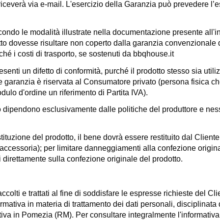
 riceverà via e-mail. L'esercizio della Garanzia può prevedere l
ondo le modalità illustrate nella documentazione presente all'in
etto dovesse risultare non coperto dalla garanzia convenzionale d
ché i costi di trasporto, se sostenuti da
bbqhouse.it
senti un difetto di conformità, purché il prodotto stesso sia uti
aranzia è riservata al Consumatore privato (persona fisica che ac
dulo d'ordine un riferimento di Partita IVA).
tto dipendono esclusivamente dalle politiche del produttore e ne
ituzione del prodotto, il bene dovrà essere restituito dal Cliente
cessoria); per limitare danneggiamenti alla confezione origin
ivi direttamente sulla confezione originale del prodotto.
 raccolti e trattati al fine di soddisfare le espresse richieste del
normativa in materia di trattamento dei dati personali, disciplinat
iva in Pomezia (RM). Per consultare integralmente l'informativa 