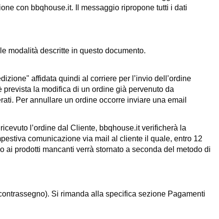
azione con
bbqhouse.it
. Il messaggio ripropone tutti i dati
le modalità descritte in questo documento.
zione" affidata quindi al corriere per l’invio dell’ordine
è prevista la modifica di un ordine già pervenuto da
erati. Per annullare un ordine occorre inviare una email
 ricevuto l’ordine dal Cliente,
bbqhouse.it
verificherà la
mpestiva comunicazione via mail al cliente il quale, entro 12
vo ai prodotti mancanti verrà stornato a seconda del metodo di
(contrassegno). Si rimanda alla specifica sezione
Pagamenti