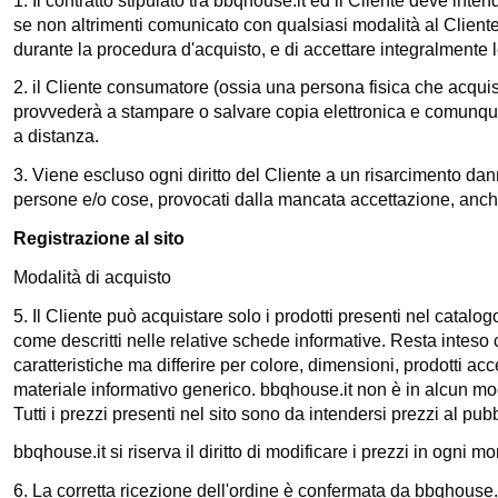
1. Il contratto stipulato tra bbqhouse.it ed il Cliente deve inte
se non altrimenti comunicato con qualsiasi modalità al Cliente. 
durante la procedura d'acquisto, e di accettare integralmente 
2. il Cliente consumatore (ossia una persona fisica che acquista
provvederà a stampare o salvare copia elettronica e comunque c
a distanza.
3. Viene escluso ogni diritto del Cliente a un risarcimento dan
persone e/o cose, provocati dalla mancata accettazione, anche
Registrazione al sito
Modalità di acquisto
5. Il Cliente può acquistare solo i prodotti presenti nel catalog
come descritti nelle relative schede informative. Resta inteso
caratteristiche ma differire per colore, dimensioni, prodotti a
materiale informativo generico.
bbqhouse.it
non è in alcun mod
Tutti i prezzi presenti nel sito sono da intendersi prezzi al pub
bbqhouse.it
si riserva il diritto di modificare i prezzi in ogni
6. La corretta ricezione dell'ordine è confermata da
bbqhouse.