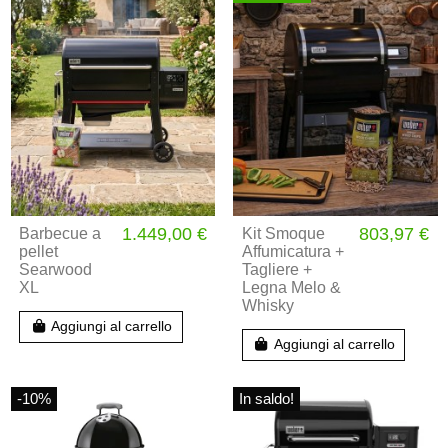
1.449,00 €
803,97 €
Barbecue a
Kit Smoque
pellet
Affumicatura +
Searwood
Tagliere +
XL
Legna Melo &
Whisky
Aggiungi al carrello
Aggiungi al carrello
-10%
In saldo!