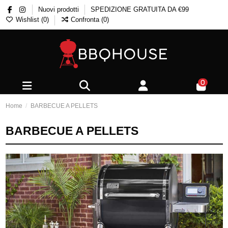
Nuovi prodotti
SPEDIZIONE GRATUITA DA €99
Wishlist (
0
)
Confronta (
0
)
0
Home
BARBECUE A PELLETS
BARBECUE A PELLETS