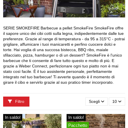
SERIE SMOKEFIRE Barbecue a pellet SmokeFire SmokeFire offre
il sapore unico dei cibi cotti sulla legna, indipedentemente dalle tue
preferenze. Grazie al range di temperatura - da 95 a 315°C - potrai
grigliare, affumicare i tuoi manicaretti e perfino cuocere dolci e
torte. Hai voglia di una succosa bistecca, BBQ ribs, maiale
sfilacciato, pizza, hamburger o di un dessert? SmokeFire è l'unico
barbecue che ti consente di fare tutto questo e molto di più. E
grazie a Weber Connect, perfezionare ogni tuo piatto non è mai
stato così facile. È il tuo assistente personale, perfettamente
integrato nel tuo barbecue! Ti avverte quando è il momento di
girare il cibo e servirlo grazie al suo pratico timer incorporato.
Filtro
Scegli
10
In saldo!
In saldo!
Pacchetto