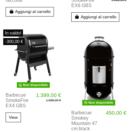
raccolta
SmokeFire
EX6 GBS
Aggiungi al carrello
Aggiungi al carrello
In saldo!
-300,00 €
Non disponibile
1.399,00 €
Barbecue
SmokeFire
1.699,00 €
Non disponibile
EX4 GBS
450,00 €
Barbecue
View
Smokey
Mountain 47
cm black