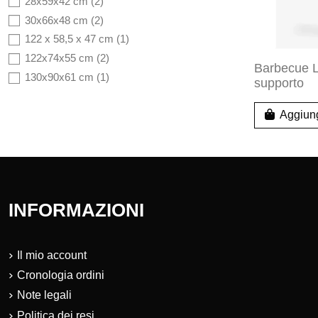
28x59x42 cm
(2)
30x66x48 cm
(2)
122 x 58,5 x 47 cm
(1)
122x74x55 cm
(2)
Barbecue 
130x90x61 cm
(1)
supporto
Aggiung
INFORMAZIONI
Il mio account
Cronologia ordini
Note legali
Politica dei resi