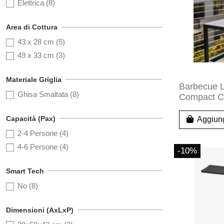
Elettrica
(8)
Area di Cottura
43 x 28 cm
(5)
49 x 33 cm
(3)
Materiale Griglia
Barbecue 
Ghisa Smaltata
(8)
Compact C
Capacità (Pax)
Aggiung
2-4 Persone
(4)
4-6 Persone
(4)
-10%
Smart Tech
No
(8)
Dimensioni (AxLxP)