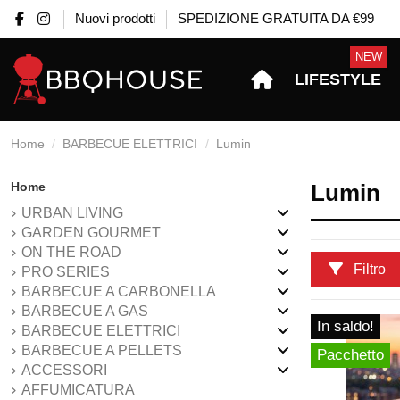
Nuovi prodotti
SPEDIZIONE GRATUITA DA €99
NEW
LIFESTYLE
Home
BARBECUE ELETTRICI
Lumin
Home
Lumin
URBAN LIVING
GARDEN GOURMET
ON THE ROAD
Filtro
PRO SERIES
BARBECUE A CARBONELLA
BARBECUE A GAS
In saldo!
BARBECUE ELETTRICI
BARBECUE A PELLETS
Pacchetto
ACCESSORI
AFFUMICATURA