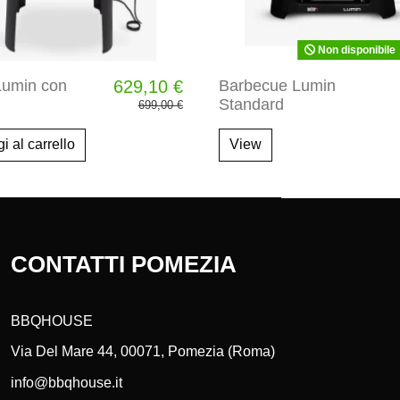
Non disponibile
Lumin con
629,10 €
Barbecue Lumin
Standard
699,00 €
i al carrello
View
CONTATTI POMEZIA
BBQHOUSE
Via Del Mare 44, 00071, Pomezia (Roma)
info@bbqhouse.it