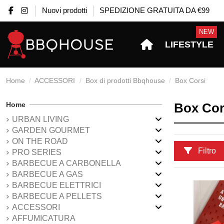
Nuovi prodotti
SPEDIZIONE GRATUITA DA €99
NEW
LIFESTYLE
Home
ACCESSORI
Box di prodotti Bbqhouse
Box Corsi
Home
Box Cor
URBAN LIVING
GARDEN GOURMET
ON THE ROAD
Filtro
PRO SERIES
BARBECUE A CARBONELLA
BARBECUE A GAS
BARBECUE ELETTRICI
BARBECUE A PELLETS
ACCESSORI
AFFUMICATURA