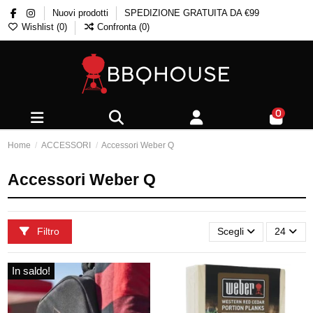
Nuovi prodotti
SPEDIZIONE GRATUITA DA €99
Wishlist (
0
)
Confronta (
0
)
0
Home
ACCESSORI
Accessori Weber Q
Accessori Weber Q
Filtro
Scegli
24
In saldo!