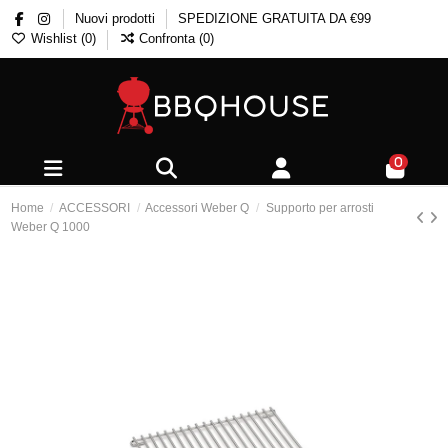
Nuovi prodotti
SPEDIZIONE GRATUITA DA €99
Wishlist (
0
)
Confronta (
0
)
0
Home
ACCESSORI
Accessori Weber Q
Supporto per arrosti
Weber Q 1000