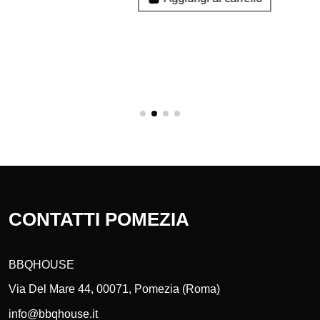
O PER
36,99 €
Ripiani per Weber Q seri
CONNECT
1000
RILLING HUB
Aggiungi al carrello
i al carrello
CONTATTI POMEZIA
BBQHOUSE
Via Del Mare 44, 00071, Pomezia (Roma)
info@bbqhouse.it