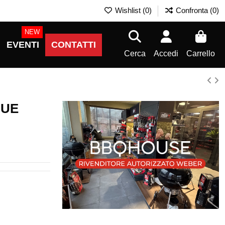
Wishlist (
0
)
Confronta (
0
)
NEW
EVENTI
CONTATTI
Cerca
Accedi
Carrello
CUE