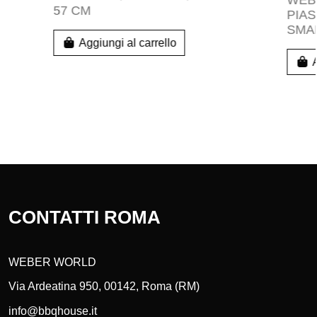
e
59,99 €
Rotella taglia pizza Weber
29,90 €
Aggiungi al carrello
CONTATTI ROMA
WEBER WORLD
Via Ardeatina 950, 00142, Roma (RM)
info@bbqhouse.it