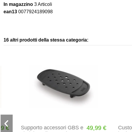
In magazzino
3 Articoli
ean13
0077924189098
16 altri prodotti della stessa categoria:
In saldo!