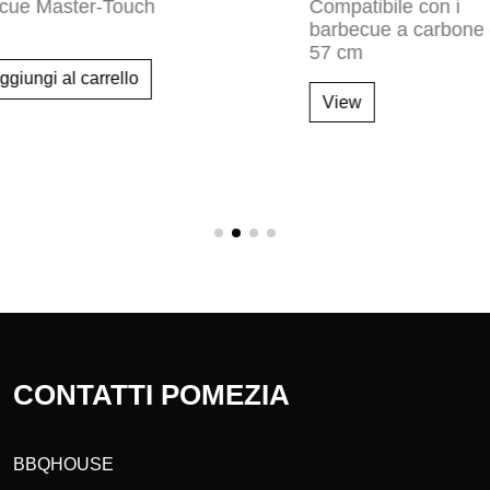
Non disponibile
99,99 €
CUSTODIA PREMIUM
PER PIASTRA Creata pe
piastra Premium Weber
i al carrello
SLATE GPD da 76 cm
View
CONTATTI POMEZIA
BBQHOUSE