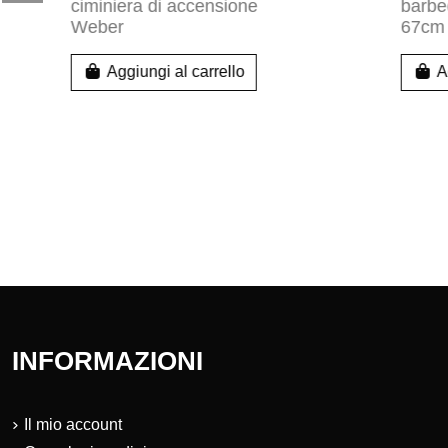
Zaino portautensili
86,99 €
Box Corsi
Aggiungi al carrello
Aggiung
INFORMAZIONI
Il mio account