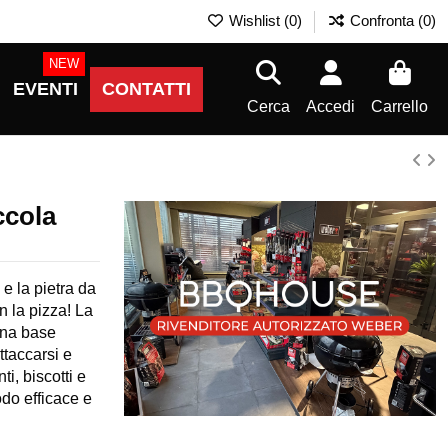
Wishlist (
0
)
Confronta (
0
)
NEW
EVENTI
CONTATTI
Cerca
Accedi
Carrello
ccola
 e la pietra da
n la pizza! La
 una base
ttaccarsi e
ti, biscotti e
odo efficace e