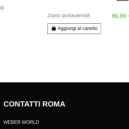
99,99 €
Griglia di riscaldamento
39,99 €
r
Per barbecue Q 2100N, Q
2200N, Q 2800N+ e Q
3200N+
Aggiungi al carrello
CONTATTI ROMA
WEBER WORLD