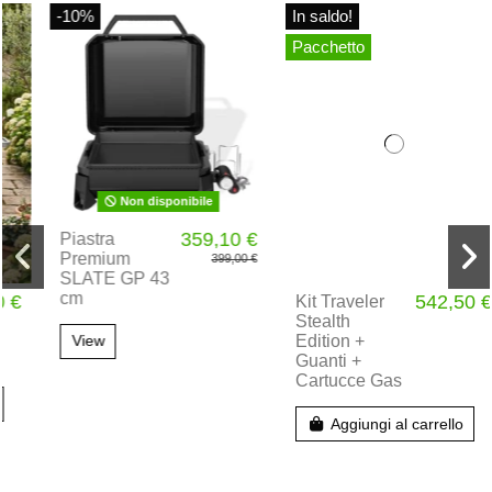
-10%
In saldo!
Pacchetto
Non disponibile
359,10 €
Piastra
Premium
399,00 €
SLATE GP 43
cm
542,50 €
Kit Traveler
Stealth
Edition +
View
Guanti +
Cartucce Gas
Aggiungi al carrello