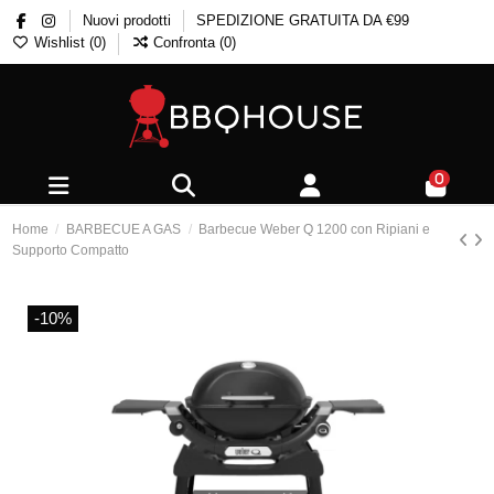
Nuovi prodotti
SPEDIZIONE GRATUITA DA €99
Wishlist (
0
)
Confronta (
0
)
0
Home
BARBECUE A GAS
Barbecue Weber Q 1200 con Ripiani e
Supporto Compatto
-10%