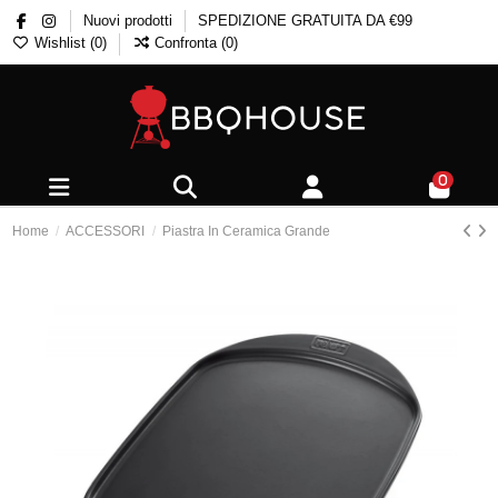
Nuovi prodotti
SPEDIZIONE GRATUITA DA €99
Wishlist (
0
)
Confronta (
0
)
0
Home
ACCESSORI
Piastra In Ceramica Grande