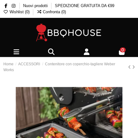
Nuovi prodotti
SPEDIZIONE GRATUITA DA €99
Wishlist (
0
)
Confronta (
0
)
0
Home
ACCESSORI
Contenitore con coperchio-tagliere Weber
Works