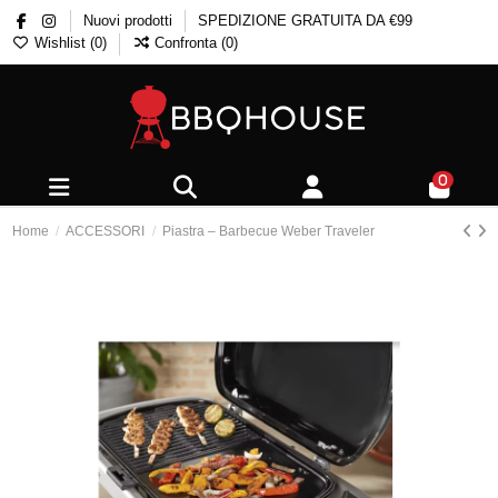
Nuovi prodotti
SPEDIZIONE GRATUITA DA €99
Wishlist (
0
)
Confronta (
0
)
0
Home
ACCESSORI
Piastra – Barbecue Weber Traveler