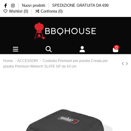
Nuovi prodotti
SPEDIZIONE GRATUITA DA €99
Wishlist (
0
)
Confronta (
0
)
0
Home
ACCESSORI
Custodia Premium per piastra Creata per
piastra Premium Weber® SLATE GP da 43 cm