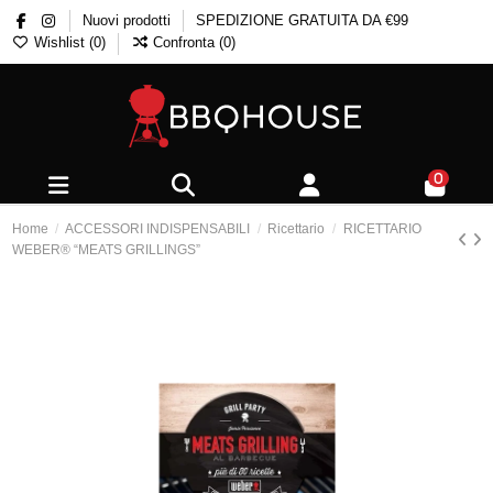
Nuovi prodotti
SPEDIZIONE GRATUITA DA €99
Wishlist (
0
)
Confronta (
0
)
0
Home
ACCESSORI INDISPENSABILI
Ricettario
RICETTARIO
WEBER® “MEATS GRILLINGS”