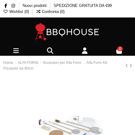
Nuovi prodotti
SPEDIZIONE GRATUITA DA €99
Wishlist (
0
)
Confronta (
0
)
0
Home
ALFA FORNI
Accessori per Alfa Forni
Alfa Forni Kit
Pizzaiolo da 90cm