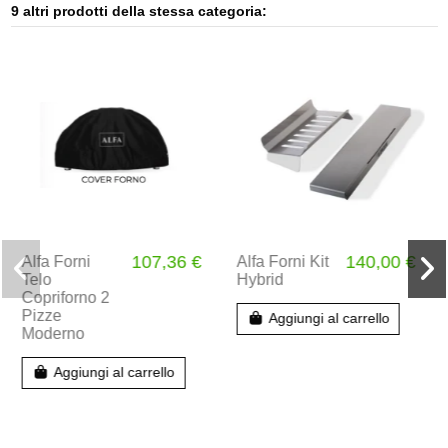
9 altri prodotti della stessa categoria:
140,00 €
695,00 €
Alfa Forni
Base per
Forno 2 Pizze
Nera
10
Alfa Forni
arrello
Telo
Copriforno
Aggiungi al carrello
Top S+Base
one
Aggiungi al carr