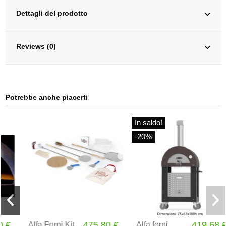
Dettagli del prodotto
Reviews (0)
Potrebbe anche piacerti
In saldo!
-20%
475,80 €
419,68 €
Alfa Forni Kit
Alfa forni