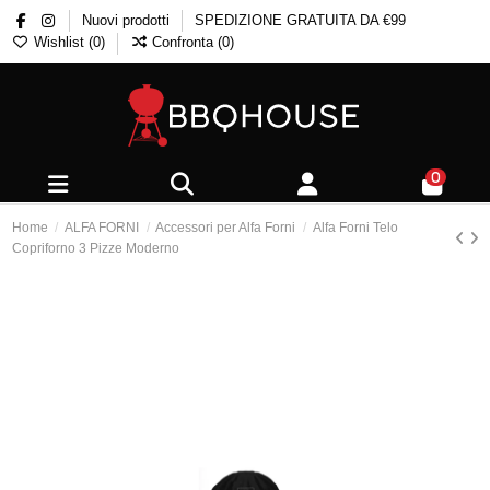
Nuovi prodotti
SPEDIZIONE GRATUITA DA €99
Wishlist (
0
)
Confronta (
0
)
0
Home
ALFA FORNI
Accessori per Alfa Forni
Alfa Forni Telo
Copriforno 3 Pizze Moderno