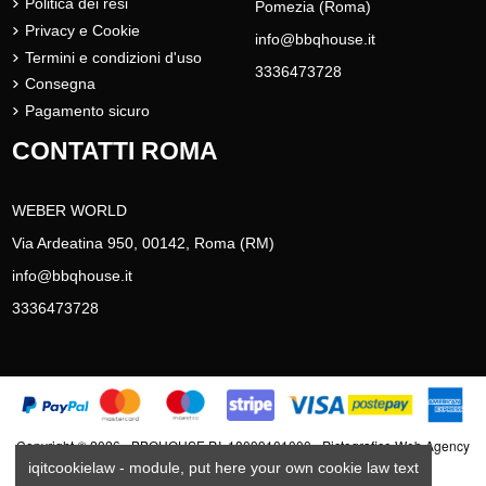
Politica dei resi
Pomezia (Roma)
Privacy e Cookie
info@bbqhouse.it
Termini e condizioni d'uso
3336473728
Consegna
Pagamento sicuro
CONTATTI ROMA
WEBER WORLD
Via Ardeatina 950, 00142, Roma (RM)
info@bbqhouse.it
3336473728
Copyright © 2026 - BBQHOUSE P.I. 18099101000 - Pictografico Web Agency
Realizzazione e-commerce Roma
iqitcookielaw - module, put here your own cookie law text