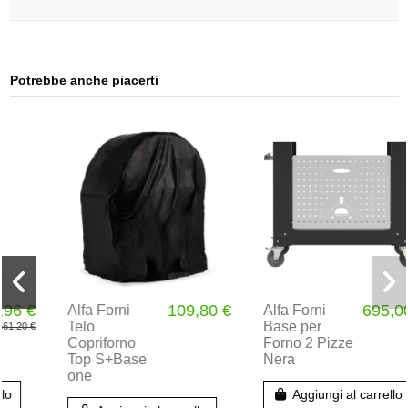
Potrebbe anche piacerti
109,80 €
695,00 €
Alfa Forni
Alfa Forni
Telo
Base per
Copriforno
Forno 2 Pizze
Top S+Base
Nera
one
Aggiungi al carrello