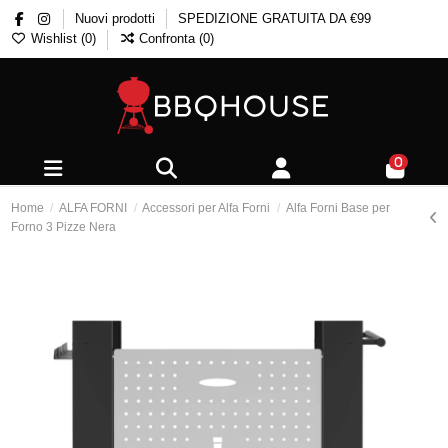
Nuovi prodotti
SPEDIZIONE GRATUITA DA €99
Wishlist (
0
)
Confronta (
0
)
0
Home
ALFA FORNI
Accessori per Alfa Forni
Alfa Forni Base per
Forno 3 Pizze Nera