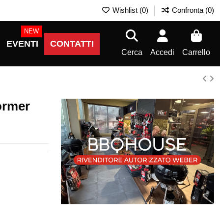
Wishlist (
0
)
Confronta (
0
)
NEW
EVENTI
CONTATTI
Cerca
Accedi
Carrello
ormer