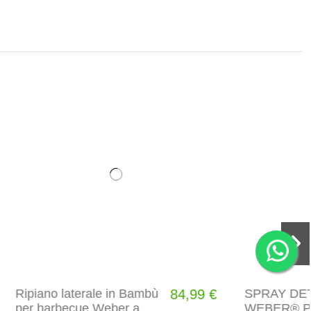
ù
84,99 €
SPRAY DETERGENTE
11,99 €
WEBER® PER ACCIAIO
INOX - 300 ML
Aggiungi al carrello