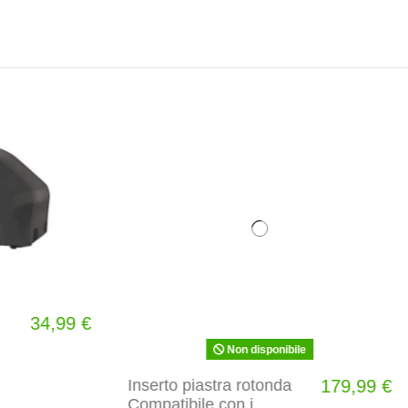
Non disponibile
astra rotonda
179,99 €
Ripiano laterale in Bamb
e con i
per barbecue Weber a
 carbone di
carbone cm 47 e 57
Aggiungi al carrello