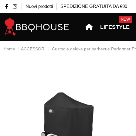
Nuovi prodotti
SPEDIZIONE GRATUITA DA €99
NEW
LIFESTYLE
Home
ACCESSORI
Custodia deluxe per barbecue Performer 