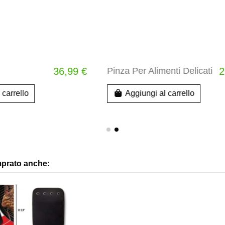
limenti Delicati
29,99 €
Guanti BBQ in cuoio
i al carrello
Aggiungi al carrello
mprato anche: