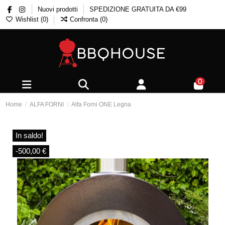
Nuovi prodotti
SPEDIZIONE GRATUITA DA €99
Wishlist (
0
)
Confronta (
0
)
0
Home
ALFA FORNI
Alfa Forni ONE Legna
In saldo!
-500,00 €