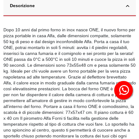
Descrizione
Dopo 10 anni dal primo forno in inox nasce ONE, il nuovo forno per
pizza portable in casa Alfa, dalle dimensioni compatte, solamente
50 kg di peso e dal design inconfondibile Alfa. Porta a casa il tuo
ONE, potrai montarlo in soli 5 minuti: avvita i 4 piedini regolabili,
inserisci la canna fumaria e il comignolo e sei pronto per la serata!
ONE passa da 0°C a 500°C in soli 10 minuti e cuoce la pizza in soli
90 secondi. Le dimensioni sono 73x55x48 cm e pesa solamente 50
kg. Ideale per chi vuole avere un forno portable per la vera pizza
napoletana ad alte temperature. Grazie al deflettore brevettato
Alfa, il calore esce in modo graduale dalla canna fumaria ottenendo
così elevatissime prestazioni. La bocca del forno ONE è perfetta
per non far disperdere il calore della camera di cottura e per poter
permettere all’amatore di gestire in modo confortevole la pizza
all’interno del forno. Portare a casa il forno ONE è comodissimo, la
scatola è di piccole dimensioni: 77x57x47 cm. Il piano cottura è 60
x 40 cm Il pirometro Alfa Forni ti facilita nella gestione delle
temperature rispetto al tipo di cottura che vuoi fare. Lo sportello ha
uno spioncino al centro, questo ti permetterà di cuocere anche a
sportello chiuso potendo monitorare la cottura dei tuoi cibi ogni