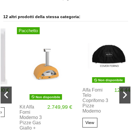
12 altri prodotti della stessa categoria:
Pacchetto
Non disponibile
124,44 €
Alfa Forni
Telo
Non disponibile
Copriforno 3
Pizze
2.749,99 €
Kit Alfa
Moderno
Forni
Moderno 3
Pizze Gas
View
Giallo +